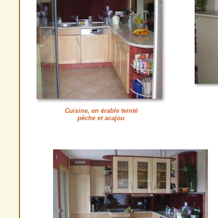
Cuisine, en érable teinté
pêche et acajou