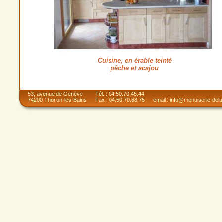
Cuisine, en érable teinté
pêche et acajou
53, avenue de Genève
Tél. : 04.50.70.45.44
74200 Thonon-les-Bains
Fax : 04.50.70.68.75
email : info@menuiserie-del