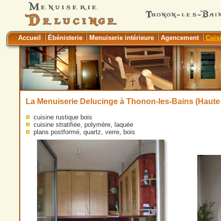
Accueil
Ébénisterie
Menuiserie intérieure
Agencement
Cuis
La
Menuiserie Delucinge
à Thonon-les-Bains (Haute Sa
cuisine rustique bois
cuisine stratifiée, polymère, laquée
plans postformé, quartz, verre, bois